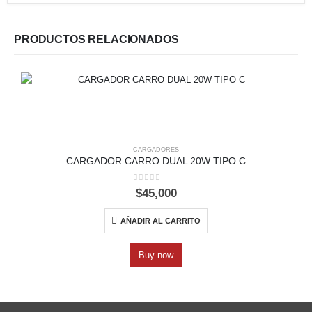
PRODUCTOS RELACIONADOS
CARGADORES
CARGADOR CARRO DUAL 20W TIPO C
0
out of 5
$
45,000
AÑADIR AL CARRITO
Buy now