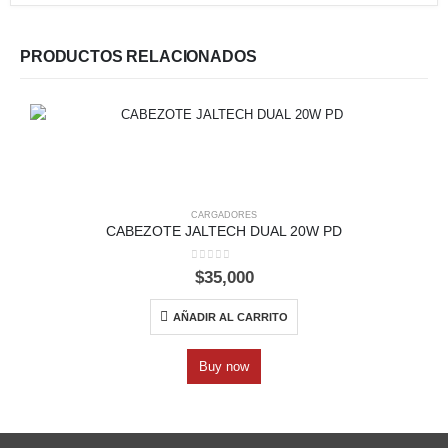
PRODUCTOS RELACIONADOS
CARGADORES
CABEZOTE JALTECH DUAL 20W PD
0
out of 5
$
35,000
AÑADIR AL CARRITO
Buy now