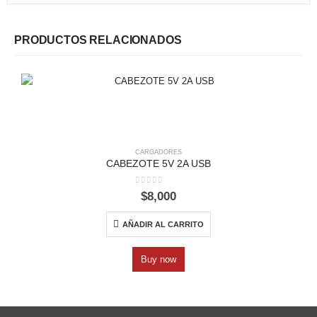
PRODUCTOS RELACIONADOS
CARGADORES
CABEZOTE 5V 2A USB
C
0
out of 5
$
8,000
AÑADIR AL CARRITO
Buy now