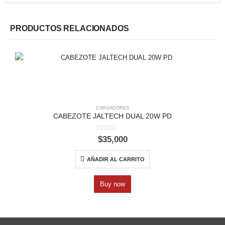
PRODUCTOS RELACIONADOS
CARGADORES
CABEZOTE JALTECH DUAL 20W PD
0
out of 5
$
35,000
AÑADIR AL CARRITO
Buy now