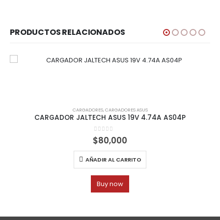
PRODUCTOS RELACIONADOS
CARGADORES
,
CARGADORES ASUS
CARGADOR JALTECH ASUS 19V 4.74A AS04P
0
out of 5
$
80,000
AÑADIR AL CARRITO
Buy now