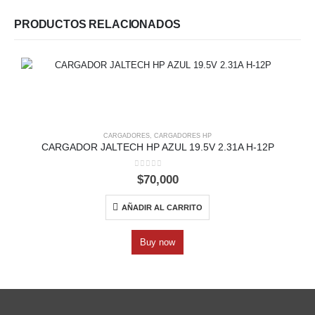
PRODUCTOS RELACIONADOS
CARGADORES
,
CARGADORES HP
CARGADOR JALTECH HP AZUL 19.5V 2.31A H-12P
0
out of 5
$
70,000
AÑADIR AL CARRITO
Buy now