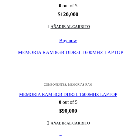
0
out of 5
$
120,000
AÑADIR AL CARRITO
Buy now
COMPONENTES
,
MEMORIAS RAM
MEMORIA RAM 8GB DDR3L 1600MHZ LAPTOP
0
out of 5
$
90,000
AÑADIR AL CARRITO