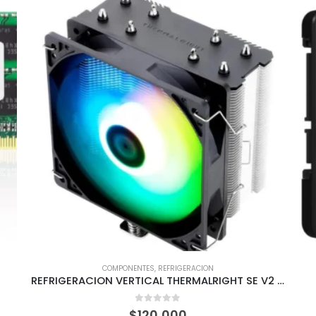
COMPONENTES
,
REFRIGERACION
REFRIGERACION VERTICAL THERMALRIGHT SE V2 RGB
0
out of 5
$
120,000