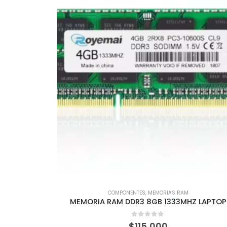
COMPONENTES
,
MEMORIAS RAM
MEMORIA RAM DDR3 8GB 1333MHZ LAPTOP
0
out of 5
$
115,000