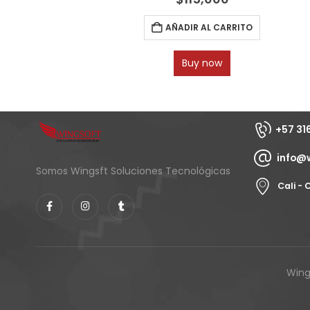
AÑADIR AL CARRITO
Buy now
+57 31
info@
Somos Wingsft Soluciones Tecnológicas
Cali -
Wing