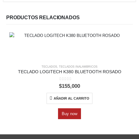
PRODUCTOS RELACIONADOS
TECLADOS
,
TECLADOS INALAMBRICOS
TECLADO LOGITECH K380 BLUETOOTH ROSADO
0
out of 5
$
155,000
AÑADIR AL CARRITO
Buy now