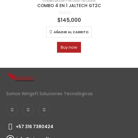
COMBO MOUSE Y TECLADO
,
TECLADOS
COMBO 4 EN 1 JALTECH GT2C
0
out of 5
$
145,000
AÑADIR AL CARRITO
Buy now
Somos Wingsft Soluciones Tecnológicas
+57 316 7380424