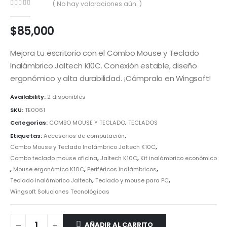
( No hay valoraciones aún. )
0
out of 5
$
85,000
Mejora tu escritorio con el Combo Mouse y Teclado
Inalámbrico Jaltech K10C.
Conexión estable,
diseño
ergonómico y alta durabilidad.
¡Cómpralo en Wingsoft!
Availability:
2 disponibles
SKU:
TE0061
Categorías:
COMBO MOUSE Y TECLADO
,
TECLADOS
Etiquetas:
Accesorios de computación
,
Combo Mouse y Teclado Inalámbrico Jaltech K10C
,
Combo teclado mouse oficina
,
Jaltech K10C
,
Kit inalámbrico económico
,
Mouse ergonómico K10C
,
Periféricos inalámbricos
,
Teclado inalámbrico Jaltech
,
Teclado y mouse para PC
,
Wingsoft Soluciones Tecnológicas
AÑADIR AL CARRITO