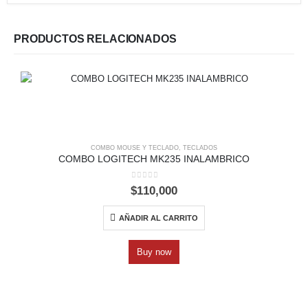
PRODUCTOS RELACIONADOS
COMBO MOUSE Y TECLADO
,
TECLADOS
COMBO LOGITECH MK235 INALAMBRICO
0
out of 5
$
110,000
AÑADIR AL CARRITO
Buy now