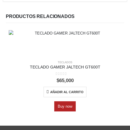
PRODUCTOS RELACIONADOS
TECLADOS
TECLADO GAMER JALTECH GT600T
0
out of 5
$
65,000
AÑADIR AL CARRITO
Buy now