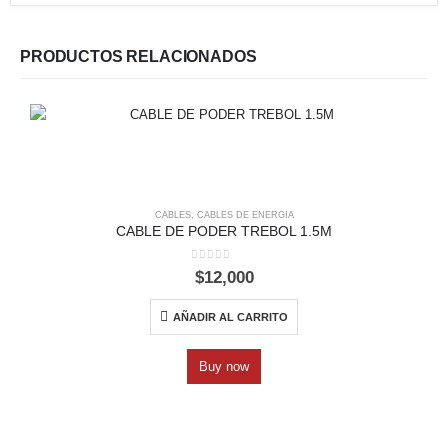
PRODUCTOS RELACIONADOS
CABLES
,
CABLES DE ENERGIA
CABLE DE PODER TREBOL 1.5M
0
out of 5
$
12,000
AÑADIR AL CARRITO
Buy now