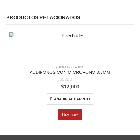
PRODUCTOS RELACIONADOS
AUDIFONOS
,
AUDIO
AUDÍFONOS CON MICROFONO 3.5MM
0
out of 5
$
12,000
AÑADIR AL CARRITO
Buy now