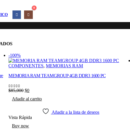
0
ICO
ADOS
-100%
COMPONENTES
,
MEMORIAS RAM
re
MEMORIA RAM TEAMGROUP 4GB DDR3 1600 PC
Original
Current
$
85,000
$
0
0
out of 5
price
price
Añadir al carrito
was:
is:
$85,000.
$0.
Añadir a la lista de deseos
Vista Rápida
Buy now