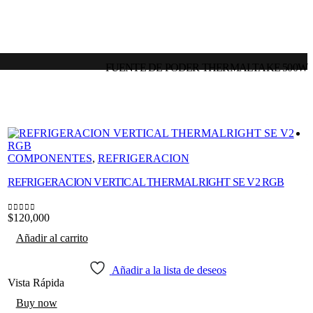
FUENTE DE PODER THERMALTAKE 500W
COMPONENTES
,
REFRIGERACION
REFRIGERACION VERTICAL THERMALRIGHT SE V2 RGB
$
0
$
120,000
0
out of 5
Añadir al carrito
Añadir a la lista de deseos
V
Vista Rápida
Buy now