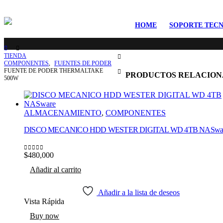
HOME
SOPORTE TECN
TIENDA
COMPONENTES
,
FUENTES DE PODER
FUENTE DE PODER THERMALTAKE
PRODUCTOS RELACION
500W
ALMACENAMIENTO
,
COMPONENTES
DISCO MECANICO HDD WESTER DIGITAL WD 4TB NASwa
$
480,000
0
out of 5
Añadir al carrito
Añadir a la lista de deseos
Vista Rápida
Buy now