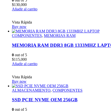
0
out of 5
$
130,000
Añadir al carrito
Vista Rápida
Buy now
COMPONENTES
,
MEMORIAS RAM
MEMORIA RAM DDR3 8GB 1333MHZ LAPT
0
out of 5
$
115,000
Añadir al carrito
Vista Rápida
Buy now
ALMACENAMIENTO
,
COMPONENTES
SSD PCIE NVME OEM 256GB
0
out of 5