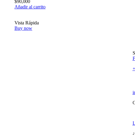
$
90,000
Añadir al carrito
Vista Rápida
Buy now
S
F
+
i
C
P
L
¿