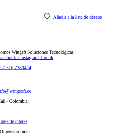
Añadir a la lista de deseos
omos Wingsft Soluciones Tecnológicas
acebook-f
Instagram
Tumblr
57 316 7380424
nfo@wingsoft.co
ali - Colombia
olítica de devoluciones y reembolsos
inks de interés
Quienes somos?