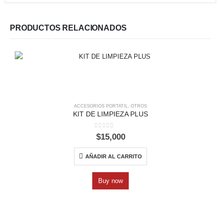
PRODUCTOS RELACIONADOS
ACCESORIOS PORTATIL
,
OTROS
KIT DE LIMPIEZA PLUS
0
out of 5
$
15,000
AÑADIR AL CARRITO
Buy now