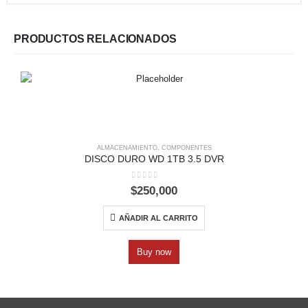
PRODUCTOS RELACIONADOS
ALMACENAMIENTO
,
COMPONENTES
DISCO DURO WD 1TB 3.5 DVR
0
out of 5
$
250,000
AÑADIR AL CARRITO
Buy now