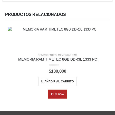
PRODUCTOS RELACIONADOS
COMPONENTES
,
MEMORIAS RAM
MEMORIA RAM TIMETEC 8GB DDR3L 1333 PC
0
out of 5
$
130,000
AÑADIR AL CARRITO
Buy now