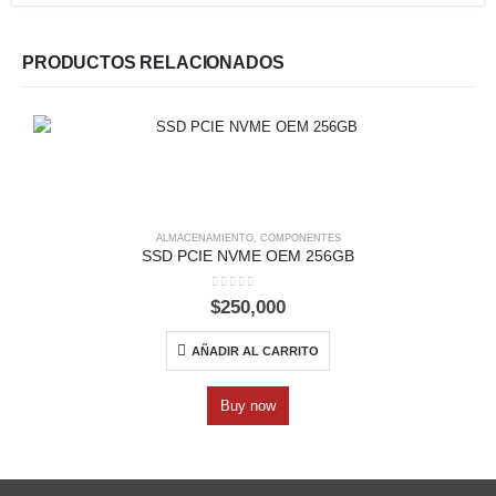
PRODUCTOS RELACIONADOS
ALMACENAMIENTO
,
COMPONENTES
SSD PCIE NVME OEM 256GB
0
out of 5
$
250,000
AÑADIR AL CARRITO
Buy now