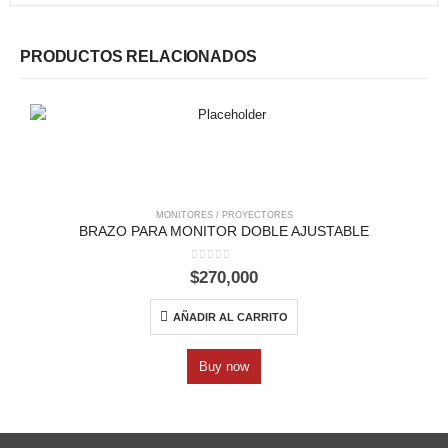
PRODUCTOS RELACIONADOS
MONITORES / PROYECTORES
BRAZO PARA MONITOR DOBLE AJUSTABLE
0
out of 5
$
270,000
AÑADIR AL CARRITO
Buy now