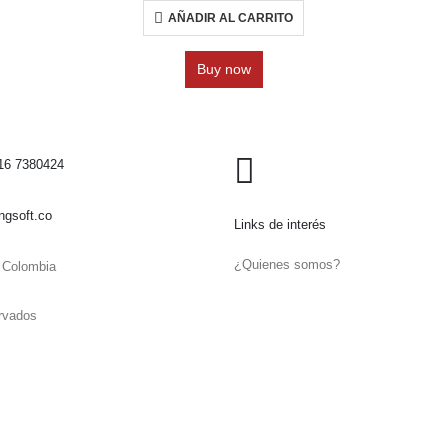
AÑADIR AL CARRITO
Buy now
16 7380424
Política de devoluciones y reem
ngsoft.co
Links de interés
¿Quienes somos?
- Colombia
ervados