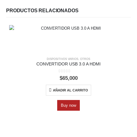
PRODUCTOS RELACIONADOS
DISPOSITIVOS VARIOS
,
OTROS
CONVERTIDOR USB 3.0 A HDMI
0
out of 5
$
65,000
AÑADIR AL CARRITO
Buy now