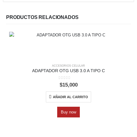
PRODUCTOS RELACIONADOS
ACCESORIOS CELULAR
ADAPTADOR OTG USB 3.0 A TIPO C
0
out of 5
$
15,000
AÑADIR AL CARRITO
Buy now