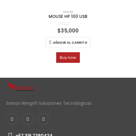
MOUSE
MOUSE HP 100 USB
0
out of 5
$
35,000
AÑADIR AL CARRITO
Buy now
Somos Wingsft Soluciones Tecnológicas
+57 316 7380424