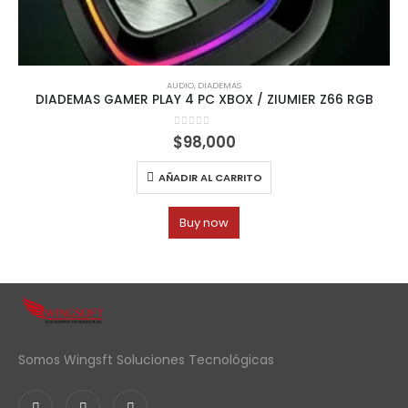
AUDIO
,
DIADEMAS
DIADEMAS GAMER PLAY 4 PC XBOX / ZIUMIER Z66 RGB
0
out of 5
$
98,000
AÑADIR AL CARRITO
Buy now
Somos Wingsft Soluciones Tecnológicas