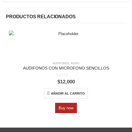
PRODUCTOS RELACIONADOS
AUDIFONOS
,
AUDIO
AUDIFONOS CON MICROFONO SENCILLOS
0
out of 5
$
12,000
AÑADIR AL CARRITO
Buy now