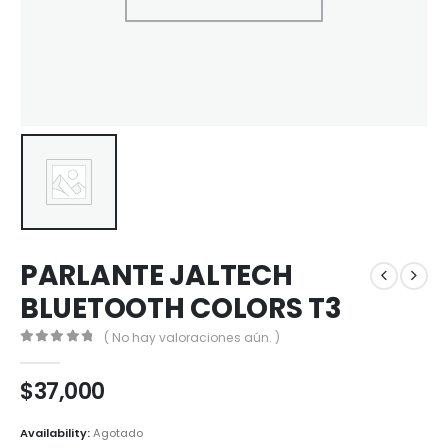
PARLANTE JALTECH
BLUETOOTH COLORS T3
( No hay valoraciones aún. )
0
out of 5
$
37,000
Availability:
Agotado