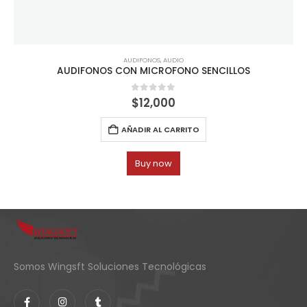
AUDIFONOS
,
AUDIO
AUDIFONOS CON MICROFONO SENCILLOS
0
out of 5
$
12,000
AÑADIR AL CARRITO
Buy now
Somos Wingsft Soluciones Tecnológicas