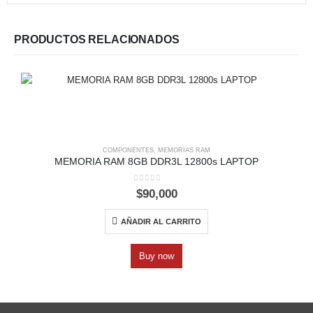
PRODUCTOS RELACIONADOS
COMPONENTES
,
MEMORIAS RAM
MEMORIA RAM 8GB DDR3L 12800s LAPTOP
0
out of 5
$
90,000
AÑADIR AL CARRITO
Buy now