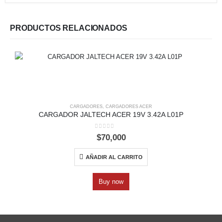
PRODUCTOS RELACIONADOS
CARGADORES
,
CARGADORES ACER
CARGADOR JALTECH ACER 19V 3.42A L01P
0
out of 5
$
70,000
AÑADIR AL CARRITO
Buy now