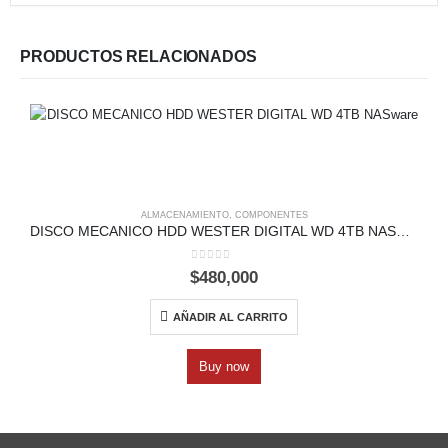
PRODUCTOS RELACIONADOS
ALMACENAMIENTO
,
COMPONENTES
DISCO MECANICO HDD WESTER DIGITAL WD 4TB NASware
0
out of 5
$
480,000
AÑADIR AL CARRITO
Buy now