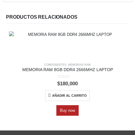
PRODUCTOS RELACIONADOS
COMPONENTES
,
MEMORIAS RAM
MEMORIA RAM 8GB DDR4 2666MHZ LAPTOP
0
out of 5
$
180,000
AÑADIR AL CARRITO
Buy now