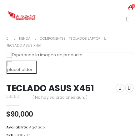
0
TIENDA
COMPONENTES
,
TECLADOS LAPTOP
TECLADO ASUS X451
TECLADO ASUS X451
( No hay valoraciones aún. )
0
out of 5
$
90,000
Availability:
Agotado
SKU:
CO0287