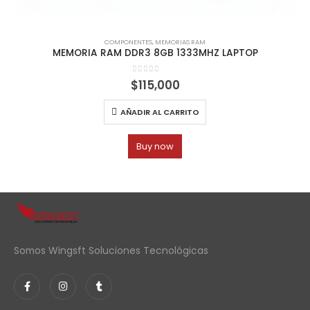
COMPONENTES
,
MEMORIAS RAM
MEMORIA RAM DDR3 8GB 1333MHZ LAPTOP
0
out of 5
$
115,000
AÑADIR AL CARRITO
Buy now
Somos Wingsft Soluciones Tecnológicas