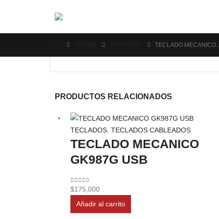
TIENDA
TECLADOS
TECLADO MECANICO 
PRODUCTOS RELACIONADOS
TECLADOS
,
TECLADOS CABLEADOS
TECLADO MECANICO
GK987G USB
0
out of 5
$
175,000
Añadir al carrito