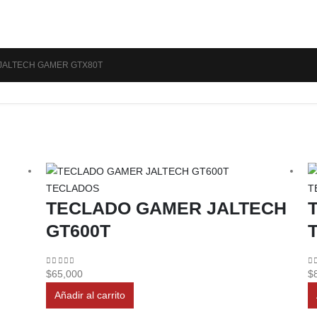
JALTECH GAMER GTX80T
TECLADOS
T
TECLADO GAMER JALTECH
GT600T
0
out of 5
0
$
65,000
$
Añadir al carrito