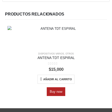
PRODUCTOS RELACIONADOS
DISPOSITIVOS VARIOS
,
OTROS
ANTENA TDT ESPIRAL
0
out of 5
$
15,000
AÑADIR AL CARRITO
Buy now