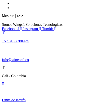
Mostrar:
Somos Wingsft Soluciones Tecnológicas
Facebook-f
Instagram
Tumblr
+57 316 7380424
info@wingsoft.co
Cali - Colombia
Política de devoluciones y reembolsos
Links de interés