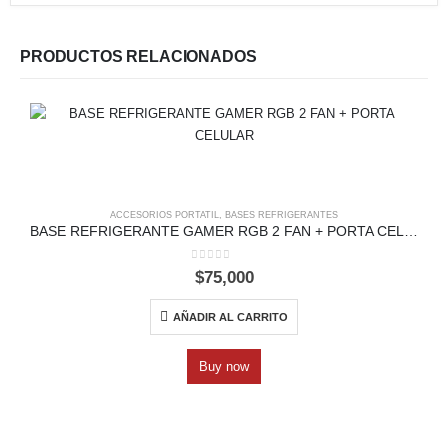
PRODUCTOS RELACIONADOS
ACCESORIOS PORTATIL
,
BASES REFRIGERANTES
BASE REFRIGERANTE GAMER RGB 2 FAN + PORTA CELULAR
0
out of 5
$
75,000
AÑADIR AL CARRITO
Buy now