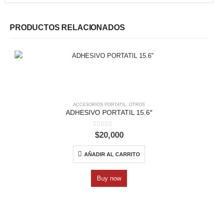
PRODUCTOS RELACIONADOS
ACCESORIOS PORTATIL
,
OTROS
ADHESIVO PORTATIL 15.6″
0
out of 5
$
20,000
AÑADIR AL CARRITO
Buy now