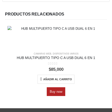
PRODUCTOS RELACIONADOS
CAMARAS WEB
,
DISPOSITIVOS VARIOS
HUB MULTIPUERTO TIPO C A USB DUAL 6 EN 1
0
out of 5
$
85,000
AÑADIR AL CARRITO
Buy now