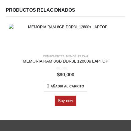
PRODUCTOS RELACIONADOS
COMPONENTES
,
MEMORIAS RAM
MEMORIA RAM 8GB DDR3L 12800s LAPTOP
0
out of 5
$
90,000
AÑADIR AL CARRITO
Buy now