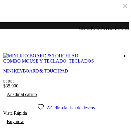
COMBO ECOTEC ECO 05
COMBO MOUSE Y TECLADO
,
TECLADOS
MINI KEYBOARD & TOUCHPAD
$
35,000
$
0
out of 5
0
Añadir al carrito
Añadir a la lista de deseos
Vista Rápida
V
Buy now