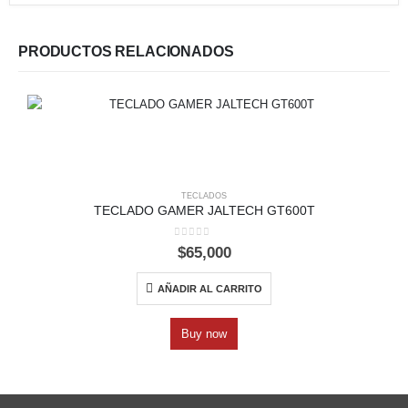
PRODUCTOS RELACIONADOS
TECLADOS
TECLADO GAMER JALTECH GT600T
0
out of 5
$
65,000
AÑADIR AL CARRITO
Buy now