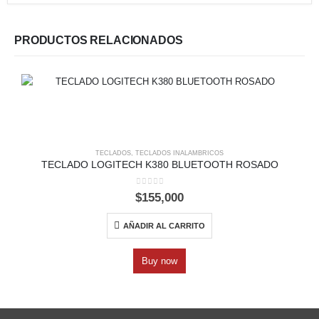
PRODUCTOS RELACIONADOS
TECLADOS
,
TECLADOS INALAMBRICOS
TECLADO LOGITECH K380 BLUETOOTH ROSADO
0
out of 5
$
155,000
AÑADIR AL CARRITO
Buy now