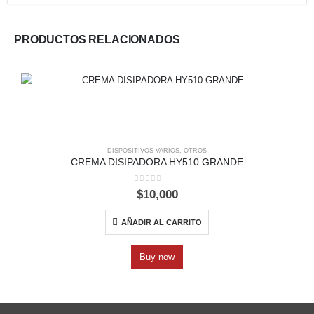
PRODUCTOS RELACIONADOS
DISPOSITIVOS VARIOS
,
OTROS
CREMA DISIPADORA HY510 GRANDE
0
out of 5
$
10,000
AÑADIR AL CARRITO
Buy now