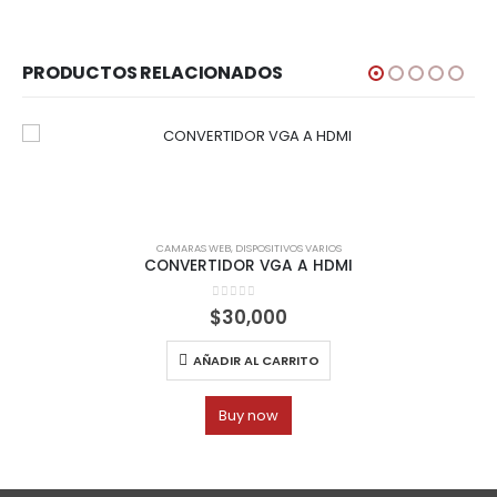
PRODUCTOS RELACIONADOS
CAMARAS WEB
,
DISPOSITIVOS VARIOS
CONVERTIDOR VGA A HDMI
0
out of 5
$
30,000
AÑADIR AL CARRITO
Buy now