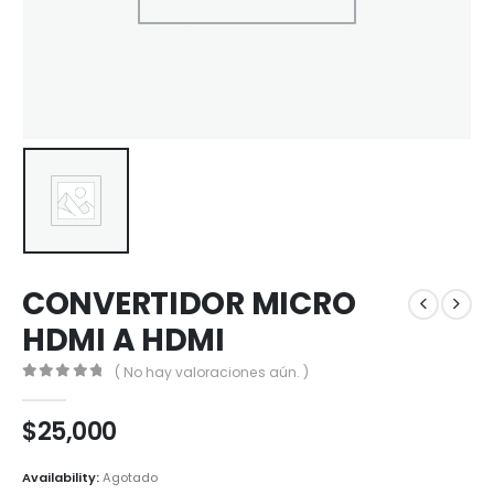
CONVERTIDOR MICRO
HDMI A HDMI
( No hay valoraciones aún. )
0
out of 5
$
25,000
Availability:
Agotado