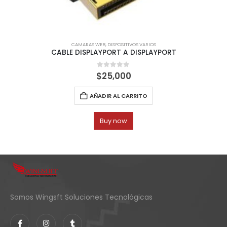
CAMARAS WEB
,
DISPOSITIVOS VARIOS
CABLE DISPLAYPORT A DISPLAYPORT
0
out of 5
$
25,000
AÑADIR AL CARRITO
Buy now
Somos Wingsft Soluciones Tecnológicas