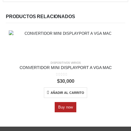
PRODUCTOS RELACIONADOS
DISPOSITIVOS VARIOS
CONVERTIDOR MINI DISPLAYPORT A VGA MAC
0
out of 5
$
30,000
AÑADIR AL CARRITO
Buy now