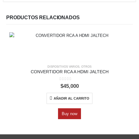
PRODUCTOS RELACIONADOS
DISPOSITIVOS VARIOS
,
OTROS
CONVERTIDOR RCA A HDMI JALTECH
0
out of 5
$
45,000
AÑADIR AL CARRITO
Buy now