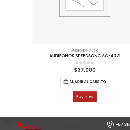
AUDIFONOS
,
AUDIO
AUDIFONOS SPEEDSONG SG-4021
0
out of 5
$
37,000
AÑADIR AL CARRITO
Buy now
+57 31