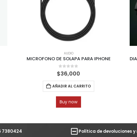
AUDIO
MICROFONO DE SOLAPA PARA IPHONE
0
out of 5
$
36,000
AÑADIR AL CARRITO
Buy now
6 7380424
Política de devoluciones 