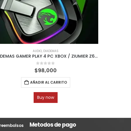
AUDIO
,
DIADEMAS
DIADEMAS GAMER PLAY 4 PC XBOX / ZIUMIER Z66 RGB
PARLAN
0
out of 5
$
98,000
AÑADIR AL CARRITO
Buy now
Metodos de pago
y reembolsos