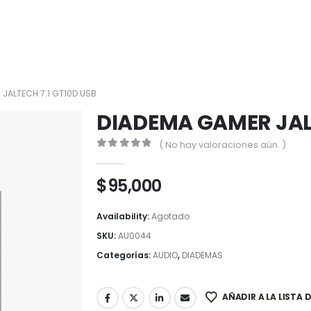
JALTECH 7.1 GT10D USB
DIADEMA GAMER JALT
( No hay valoraciones aún. )
0
out of 5
$
95,000
Availability:
Agotado
SKU:
AU0044
Categorías:
AUDIO
,
DIADEMAS
AÑADIR A LA LISTA 