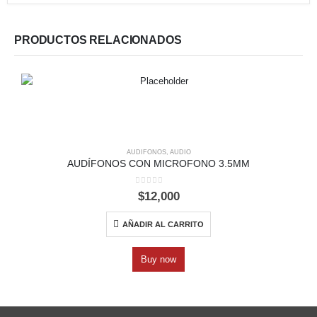
PRODUCTOS RELACIONADOS
AUDIFONOS
,
AUDIO
AUDÍFONOS CON MICROFONO 3.5MM
0
out of 5
$
12,000
AÑADIR AL CARRITO
Buy now